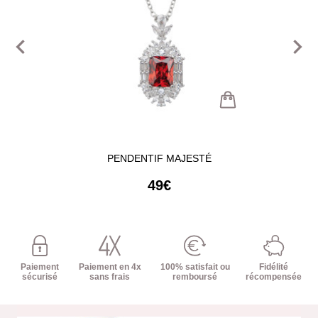
navigate_before
navigate_next
PENDENTIF MAJESTÉ
49€
Paiement
Paiement en 4x
100% satisfait ou
Fidélité
sécurisé
sans frais
remboursé
récompensée