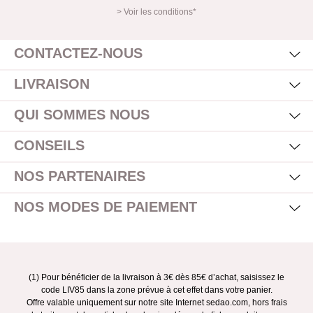
> Voir les conditions*
Mas
Affi
CONTACTEZ-NOUS
Mas
Affi
LIVRAISON
Mas
Affi
QUI SOMMES NOUS
Mas
Affi
CONSEILS
Mas
Affi
NOS PARTENAIRES
Mas
Affi
NOS MODES DE PAIEMENT
(1) Pour bénéficier de la livraison à 3€ dès 85€ d’achat, saisissez le
code LIV85 dans la zone prévue à cet effet dans votre panier.
Offre valable uniquement sur notre site Internet sedao.com, hors frais