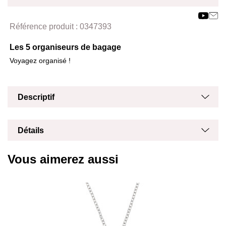
Affich
Masq
Référence produit :
0347393
Les 5 organiseurs de bagage
Voyagez organisé !
Masq
Affich
Descriptif
Masq
Affich
Détails
Vous aimerez aussi