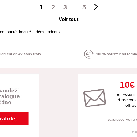
1
2
3
…
5
Voir tout
de, santé, beauté
-
Idées cadeaux
iement en 4x sans frais
100% satisfait ou remb
10€
en vous in
et recevez
offre
> V