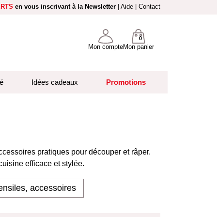
ERTS
en vous inscrivant à la Newsletter
|
Aide
|
Contact
0
Mon compte
Mon panier
é
Idées cadeaux
Promotions
cessoires pratiques pour découper et râper.
isine efficace et stylée.
ensiles, accessoires