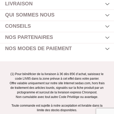
LIVRAISON
Mas
Affi
QUI SOMMES NOUS
Mas
Affi
CONSEILS
Mas
Affi
NOS PARTENAIRES
Mas
Affi
NOS MODES DE PAIEMENT
(1) Pour bénéficier de la livraison à 3€ dès 85€ d’achat, saisissez le
code LIV85 dans la zone prévue à cet effet dans votre panier.
Offre valable uniquement sur notre site Internet sedao.com, hors frais
de traitement des articles lourds, signalés sur la fiche produit par un
pictogramme et surcout de la livraison express Chronpost.
Non cumulable avec tout autre Code Privilège ou avantage.
Toute commande est sujette à notre acceptation et livrable dans la
limite des stocks disponibles.