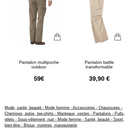
Pantalon multipoche
Pantalon battle
outdoor
transformable
59€
39,90 €
Mode, santé, beauté
-
Mode homme
-
Accessoires
-
Chaussures
-
Chemises, polos, tee-shirts
-
Manteaux, vestes
-
Pantalons
-
Pulls,
gilets
-
Sous-vêtement, nuit
-
Mode femme
-
Santé, beauté
-
Sport,
bien-être
-
Bijoux, montres, maroquinerie