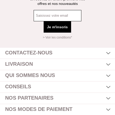
offres et nos nouveautés
Je m'inscris
> Voir les conditions*
Mas
Affi
CONTACTEZ-NOUS
Mas
Affi
LIVRAISON
Mas
Affi
QUI SOMMES NOUS
Mas
Affi
CONSEILS
Mas
Affi
NOS PARTENAIRES
Mas
Affi
NOS MODES DE PAIEMENT