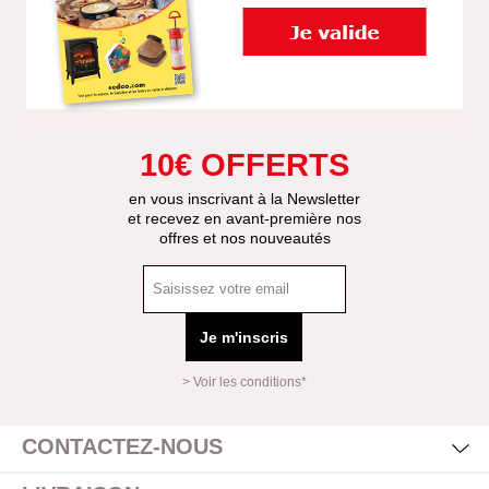
10€ OFFERTS
en vous inscrivant à la Newsletter
et recevez en avant-première nos
offres et nos nouveautés
Je m'inscris
> Voir les conditions*
Mas
Affi
CONTACTEZ-NOUS
Mas
Affi