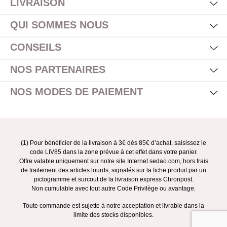
LIVRAISON
Mas
Affi
QUI SOMMES NOUS
Mas
Affi
CONSEILS
Mas
Affi
NOS PARTENAIRES
Mas
Affi
NOS MODES DE PAIEMENT
(1) Pour bénéficier de la livraison à 3€ dès 85€ d’achat, saisissez le
code LIV85 dans la zone prévue à cet effet dans votre panier.
Offre valable uniquement sur notre site Internet sedao.com, hors frais
de traitement des articles lourds, signalés sur la fiche produit par un
pictogramme et surcout de la livraison express Chronpost.
Non cumulable avec tout autre Code Privilège ou avantage.
Toute commande est sujette à notre acceptation et livrable dans la
limite des stocks disponibles.