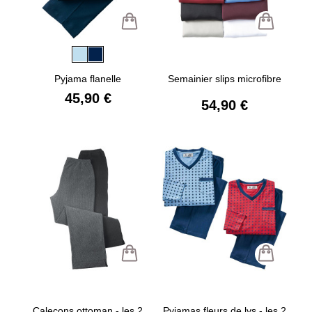
Pyjama flanelle
Semainier slips microfibre
45,90 €
54,90 €
Caleçons ottoman - les 2
Pyjamas fleurs de lys - les 2