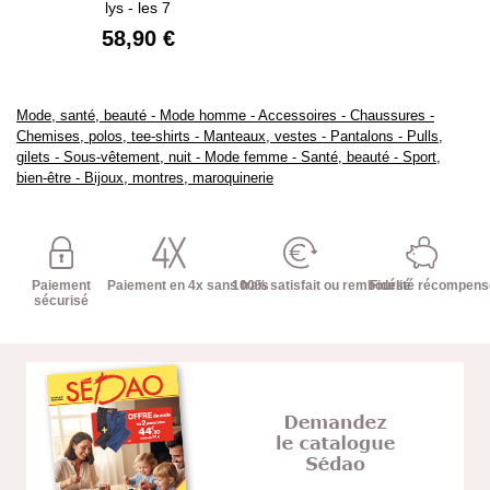
lys - les 7
58,90 €
Mode, santé, beauté
-
Mode homme
-
Accessoires
-
Chaussures
-
Chemises, polos, tee-shirts
-
Manteaux, vestes
-
Pantalons
-
Pulls,
gilets
-
Sous-vêtement, nuit
-
Mode femme
-
Santé, beauté
-
Sport,
bien-être
-
Bijoux, montres, maroquinerie
Paiement
Paiement en 4x sans frais
100% satisfait ou remboursé
Fidélité récompen
sécurisé