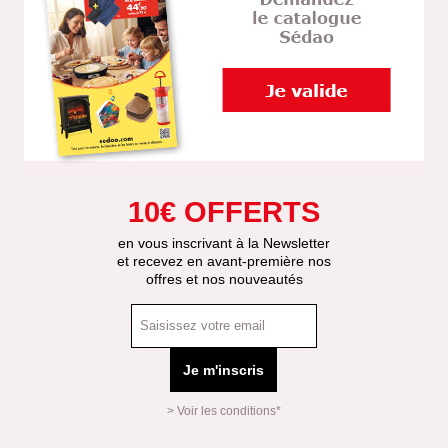
10€ OFFERTS
en vous inscrivant à la Newsletter
et recevez en avant-première nos
offres et nos nouveautés
Je m'inscris
> Voir les conditions*
Mas
Affi