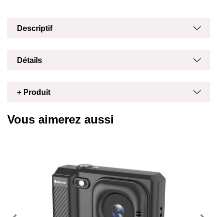
Masq
Affich
Descriptif
Masq
Affich
Détails
Masq
Affich
+ Produit
Vous aimerez aussi