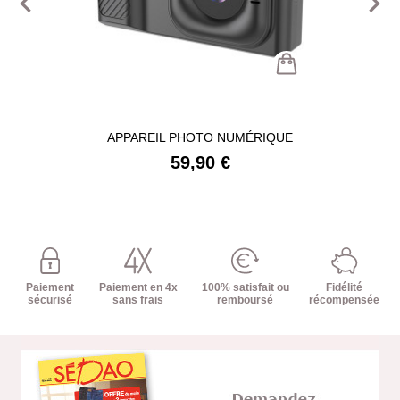
navigate_before
navigate_next
APPAREIL PHOTO NUMÉRIQUE
59,90 €
Paiement
Paiement en 4x
100% satisfait ou
Fidélité
sécurisé
sans frais
remboursé
récompensée