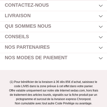
CONTACTEZ-NOUS
Mas
Affi
LIVRAISON
Mas
Affi
QUI SOMMES NOUS
Mas
Affi
CONSEILS
Mas
Affi
NOS PARTENAIRES
Mas
Affi
NOS MODES DE PAIEMENT
(1) Pour bénéficier de la livraison à 3€ dès 85€ d’achat, saisissez le
code LIV85 dans la zone prévue à cet effet dans votre panier.
Offre valable uniquement sur notre site Internet sedao.com, hors frais
de traitement des articles lourds, signalés sur la fiche produit par un
pictogramme et surcout de la livraison express Chronpost.
Non cumulable avec tout autre Code Privilège ou avantage.