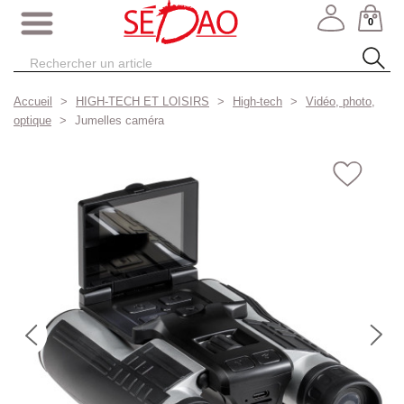
0
Accueil
HIGH-TECH ET LOISIRS
High-tech
Vidéo, photo,
optique
Jumelles caméra