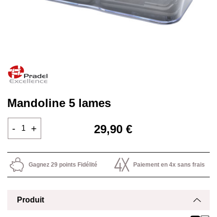
Mandoline 5 lames
29,90 €
-
+
Gagnez 29 points Fidélité
Paiement en 4x sans frais
Produit
Affich