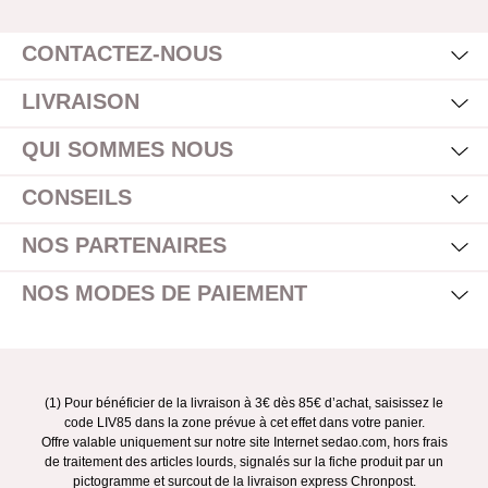
Mas
Affi
CONTACTEZ-NOUS
Mas
Affi
LIVRAISON
Mas
Affi
QUI SOMMES NOUS
Mas
Affi
CONSEILS
Mas
Affi
NOS PARTENAIRES
Mas
Affi
NOS MODES DE PAIEMENT
(1) Pour bénéficier de la livraison à 3€ dès 85€ d’achat, saisissez le
code LIV85 dans la zone prévue à cet effet dans votre panier.
Offre valable uniquement sur notre site Internet sedao.com, hors frais
de traitement des articles lourds, signalés sur la fiche produit par un
pictogramme et surcout de la livraison express Chronpost.