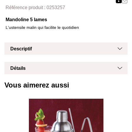
Masq
Référence produit :
0253257
Mandoline 5 lames
L'ustensile malin qui facilite le quotidien
Masq
Affich
Descriptif
Masq
Affich
Détails
Vous aimerez aussi