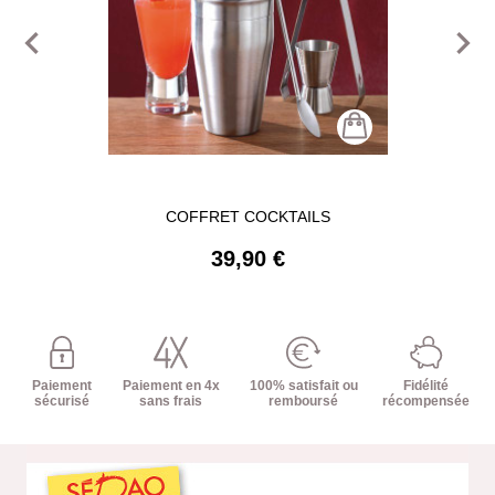
navigate_before
navigate_next
COFFRET COCKTAILS
39,90 €
Paiement
Paiement en 4x
100% satisfait ou
Fidélité
sécurisé
sans frais
remboursé
récompensée