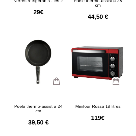
Verres réfrigérants - les 2
Poêle thermo-assist ø 28
cm
29€
44,50 €
Poêle thermo-assist ø 24
Minifour Rossa 19 litres
cm
119€
39,50 €