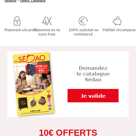
beauté
-
Idées cadeaux
Paiement sécurisé
Paiement en 4x
100% satisfait ou
Fidélité récompen
sans frais
remboursé
10€ OFFERTS