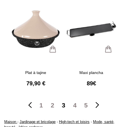
Plat à tajine
Maxi plancha
79,90 €
89€
1
2
3
4
5
Maison
-
Jardinage et bricolage
-
High-tech et loisirs
-
Mode, santé,