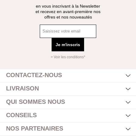
en vous inscrivant à la Newsletter
et recevez en avant-première nos
offres et nos nouveautés
Je m'inscris
> Voir les conditions*
Mas
Affi
CONTACTEZ-NOUS
Mas
Affi
LIVRAISON
Mas
Affi
QUI SOMMES NOUS
Mas
Affi
CONSEILS
Mas
Affi
NOS PARTENAIRES
Mas
Affi