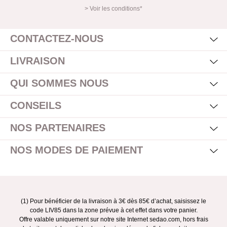
> Voir les conditions*
Mas
Affi
CONTACTEZ-NOUS
Mas
Affi
LIVRAISON
Mas
Affi
QUI SOMMES NOUS
Mas
Affi
CONSEILS
Mas
Affi
NOS PARTENAIRES
Mas
Affi
NOS MODES DE PAIEMENT
(1) Pour bénéficier de la livraison à 3€ dès 85€ d’achat, saisissez le
code LIV85 dans la zone prévue à cet effet dans votre panier.
Offre valable uniquement sur notre site Internet sedao.com, hors frais