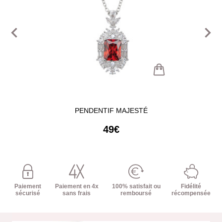
navigate_before
navigate_next
PENDENTIF MAJESTÉ
49€
Paiement
Paiement en 4x
100% satisfait ou
Fidélité
sécurisé
sans frais
remboursé
récompensée