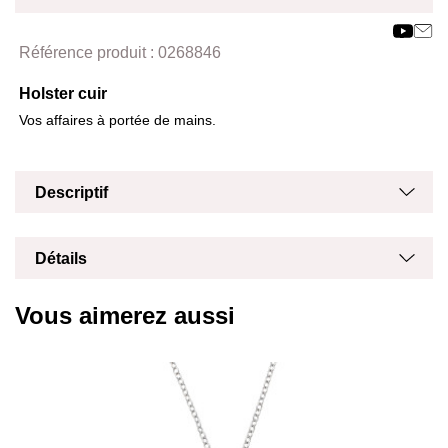
Affich
Masq
Référence produit :
0268846
Holster cuir
Vos affaires à portée de mains.
Masq
Affich
Descriptif
Masq
Affich
Détails
Vous aimerez aussi