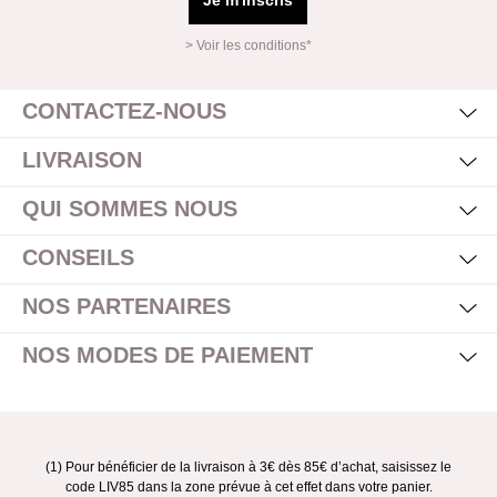
Je m'inscris
> Voir les conditions*
Mas
Affi
CONTACTEZ-NOUS
Mas
Affi
LIVRAISON
Mas
Affi
QUI SOMMES NOUS
Mas
Affi
CONSEILS
Mas
Affi
NOS PARTENAIRES
Mas
Affi
NOS MODES DE PAIEMENT
(1) Pour bénéficier de la livraison à 3€ dès 85€ d’achat, saisissez le
code LIV85 dans la zone prévue à cet effet dans votre panier.