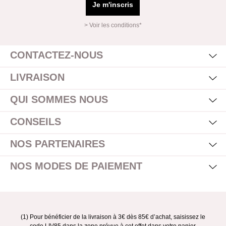
Je m'inscris
> Voir les conditions*
Mas
Affi
CONTACTEZ-NOUS
Mas
Affi
LIVRAISON
Mas
Affi
QUI SOMMES NOUS
Mas
Affi
CONSEILS
Mas
Affi
NOS PARTENAIRES
Mas
Affi
NOS MODES DE PAIEMENT
(1) Pour bénéficier de la livraison à 3€ dès 85€ d’achat, saisissez le