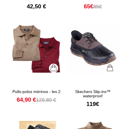
42,50 €
65€
85€
Pulls-polos mérinos - les 2
Skechers Slip-ins™
waterproof
64,90 €
129,80 €
119€