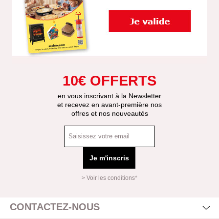
10€ OFFERTS
en vous inscrivant à la Newsletter
et recevez en avant-première nos
offres et nos nouveautés
Je m'inscris
> Voir les conditions*
Mas
Affi
CONTACTEZ-NOUS
Mas
Affi