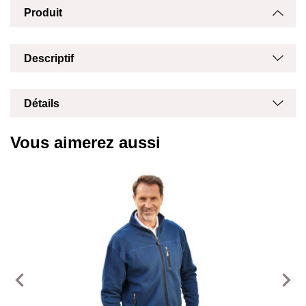
Produit
Masq
Affich
Affich
Masq
Descriptif
Masq
Affich
Détails
Vous aimerez aussi
navigate_before
navigate_next