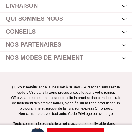
LIVRAISON
Mas
Affi
QUI SOMMES NOUS
Mas
Affi
CONSEILS
Mas
Affi
NOS PARTENAIRES
Mas
Affi
NOS MODES DE PAIEMENT
(1) Pour bénéficier de la livraison à 3€ dès 85€ d’achat, saisissez le
code LIV85 dans la zone prévue à cet effet dans votre panier.
Offre valable uniquement sur notre site Internet sedao.com, hors frais
de traitement des articles lourds, signalés sur la fiche produit par un
pictogramme et surcout de la livraison express Chronpost.
Non cumulable avec tout autre Code Privilège ou avantage.
Toute commande est sujette à notre acceptation et livrable dans la
limite des stocks disponibles.