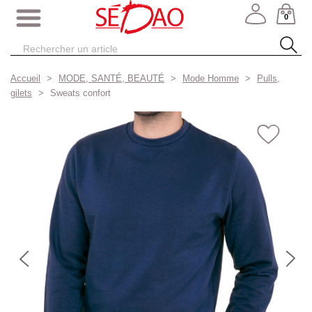
0
Accueil
MODE, SANTÉ, BEAUTÉ
Mode Homme
Pulls,
gilets
Sweats confort