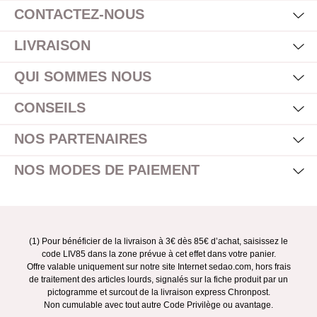
CONTACTEZ-NOUS
Mas
Affi
LIVRAISON
Mas
Affi
QUI SOMMES NOUS
Mas
Affi
CONSEILS
Mas
Affi
NOS PARTENAIRES
Mas
Affi
NOS MODES DE PAIEMENT
(1) Pour bénéficier de la livraison à 3€ dès 85€ d’achat, saisissez le
code LIV85 dans la zone prévue à cet effet dans votre panier.
Offre valable uniquement sur notre site Internet sedao.com, hors frais
de traitement des articles lourds, signalés sur la fiche produit par un
pictogramme et surcout de la livraison express Chronpost.
Non cumulable avec tout autre Code Privilège ou avantage.