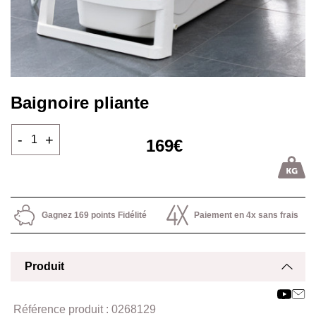
Baignoire pliante
-
+
169€
Gagnez 169 points Fidélité
Paiement en 4x sans frais
Produit
Affich
Masq
Référence produit :
0268129