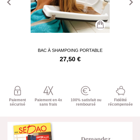
navigate_before
navigate_next
BAC À SHAMPOING PORTABLE
27,50 €
Paiement
Paiement en 4x
100% satisfait ou
Fidélité
sécurisé
sans frais
remboursé
récompensée