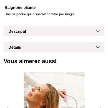
Baignoire pliante
Une baignoire qui disparaît comme par magie
Masq
Affich
Descriptif
Masq
Affich
Détails
Vous aimerez aussi