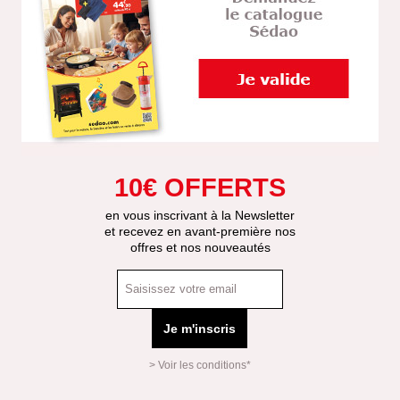
10€ OFFERTS
en vous inscrivant à la Newsletter
et recevez en avant-première nos
offres et nos nouveautés
Je m'inscris
> Voir les conditions*
Mas
Affi