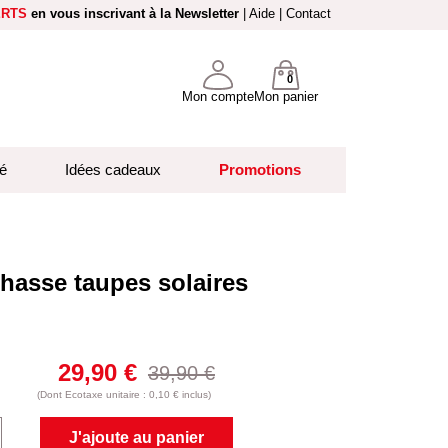
ERTS
en vous inscrivant à la Newsletter
|
Aide
|
Contact
0
Mon compte
Mon panier
é
Idées cadeaux
Promotions
chasse taupes solaires
29,90 €
39,90 €
(Dont Ecotaxe unitaire : 0,10 € inclus)
J'ajoute au panier