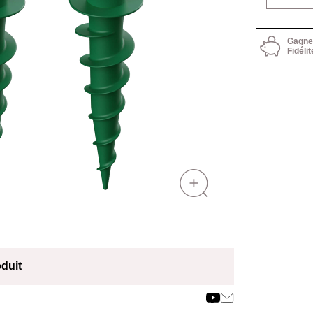
Gagnez
Fidélit
oduit