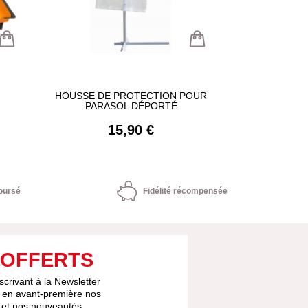
HOUSSE DE PROTECTION POUR
MULTIPLICA
PARASOL DÉPORTÉ
15,90 €
1
oursé
Fidélité récompensée
 OFFERTS
scrivant à la Newsletter
 en avant-première nos
s et nos nouveautés