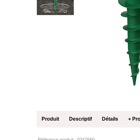
Produit
Descriptif
Détails
+ Pr
Produit
Référence produit :
0347660