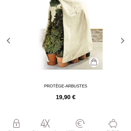
navigate_before
navigate_next
PROTÈGE-ARBUSTES
19,90 €