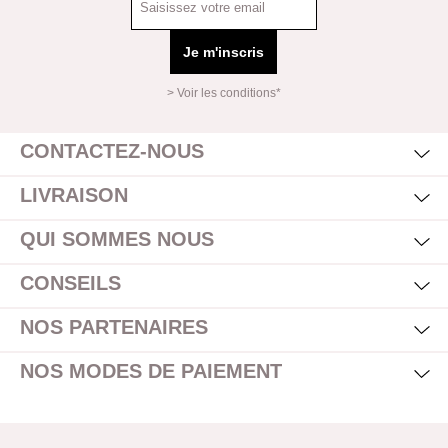
Je m'inscris
> Voir les conditions*
Mas
Affi
CONTACTEZ-NOUS
Mas
Affi
LIVRAISON
Mas
Affi
QUI SOMMES NOUS
Mas
Affi
CONSEILS
Mas
Affi
NOS PARTENAIRES
Mas
Affi
NOS MODES DE PAIEMENT