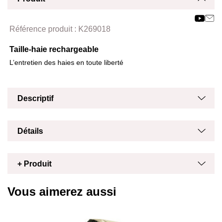
Affich
Masq
Référence produit :
K269018
Taille-haie rechargeable
L’entretien des haies en toute liberté
Masq
Affich
Descriptif
Masq
Affich
Détails
Masq
Affich
+ Produit
Vous aimerez aussi