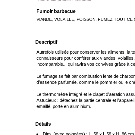
Fumoir barbecue
VIANDE, VOLAILLE, POISSON, FUMEZ TOUT CE
Descriptif
Autrefois utilisée pour conserver les aliments, la
connaisseurs pour conférer aux viandes, volaille
incomparable... qui ravira vos convives grâce à ce 
Le fumage se fait par combustion lente de charbo
d’essence parfumée, comme le pommier ou le chên
Le thermomètre intégré et le clapet d’aération assu
Astucieux :
détachez la partie centrale et l’appare
émaillé, porte en aluminium.
Détails
Dim. (avec poignées) : L. 58 x l. 58 x H. 86 cm