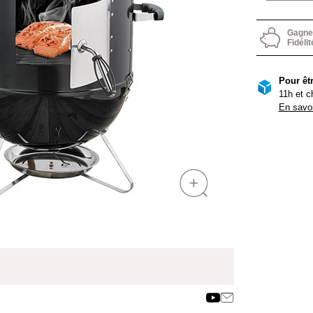
Gagnez
Fidélit
Pour êtr
11h et c
En savoi