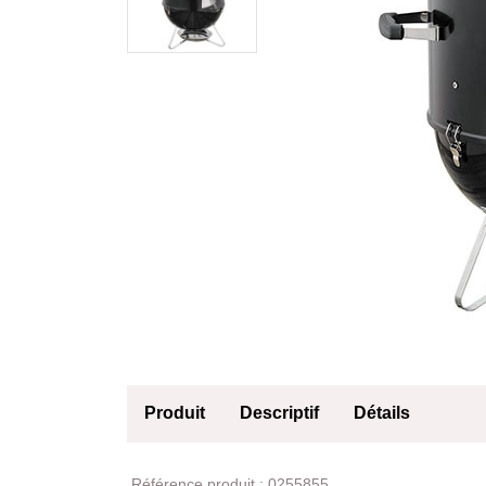
Produit
Descriptif
Détails
Produit
Référence produit :
0255855