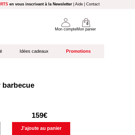
ERTS
en vous inscrivant à la Newsletter
|
Aide
|
Contact
0
Mon compte
Mon panier
é
Idées cadeaux
Promotions
 barbecue
159€
J'ajoute au panier