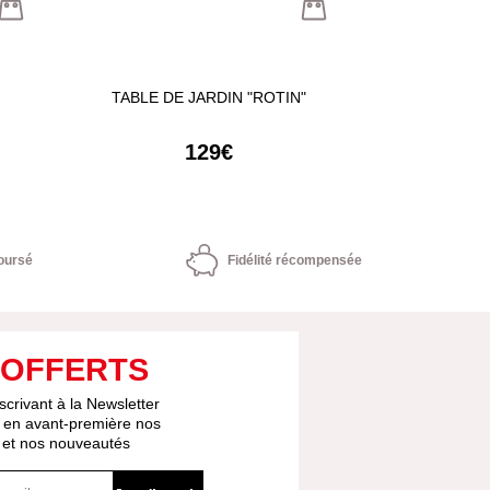
TABLE DE JARDIN "ROTIN"
LAPIN MAGI
129€
3
oursé
Fidélité récompensée
 OFFERTS
scrivant à la Newsletter
 en avant-première nos
s et nos nouveautés