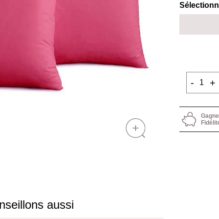
Sélection
-
+
Gagnez
Fidélit
seillons aussi