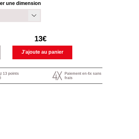
ner une dimension
13€
J'ajoute au panier
 13 points
Paiement en 4x sans
é
frais