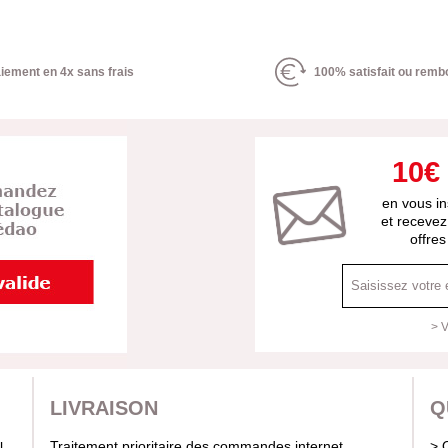
iement en 4x sans frais
100% satisfait ou remb
10€
en vous in
et recevez
offre
> V
LIVRAISON
Q
Traitement prioritaire des commandes internet
> 