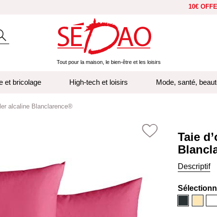
10€ OFF
Tout pour la maison, le bien-être et les loisirs
e et bricolage
High-tech et loisirs
Mode, santé, beaut
ller alcaline Blanclarence®
Taie d’
Blancl
Descriptif
Sélection
Anthracite
Beige
Bl