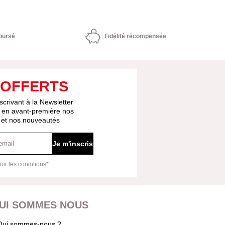
oursé
Fidélité récompensée
 OFFERTS
scrivant à la Newsletter
 en avant-première nos
s et nos nouveautés
Je m'inscris
oir les conditions*
UI SOMMES NOUS
Qui sommes-nous ?