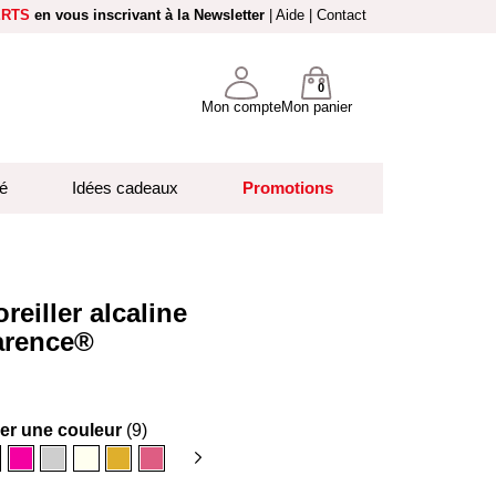
ERTS
en vous inscrivant à la Newsletter
|
Aide
|
Contact
0
Mon compte
Mon panier
é
Idées cadeaux
Promotions
oreiller alcaline
arence®
ner une couleur
(9)
anc
Fuschia
Gris
Ivoire
Ocre
Rose
clair
blush