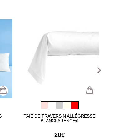
navigate_next
S
TAIE DE TRAVERSIN ALLÉGRESSE
SERVIETTE D
BLANCLARENCE®
BLAN
20€