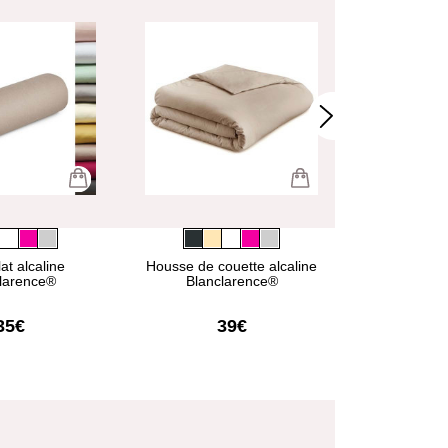
at alcaline
Housse de couette alcaline
Taie de trav
larence®
Blanclarence®
Blanc
35€
39€