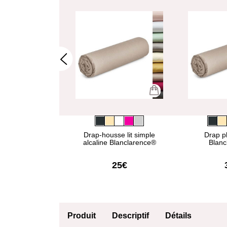
aversin alcaline
Drap-housse lit simple
Drap pl
clarence®
alcaline Blanclarence®
Blanc
15€
25€
Produit
Descriptif
Détails