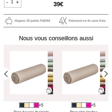
-
+
39€
Gagnez 39 points Fidélité
Paiement en 4x sans frais
Nous vous conseillons aussi
+5
+5