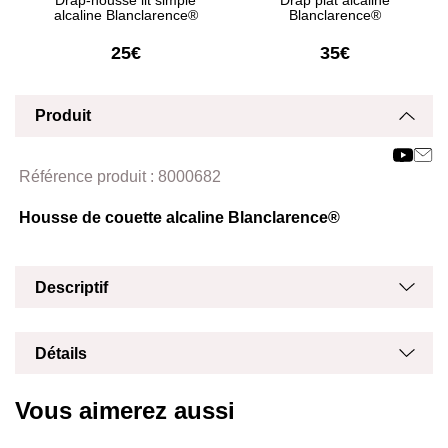
Drap-housse lit simple
Drap plat alcaline
alcaline Blanclarence®
Blanclarence®
25€
35€
Produit
Affich
Masq
Référence produit :
8000682
Housse de couette alcaline Blanclarence®
Masq
Affich
Descriptif
Masq
Affich
Détails
Vous aimerez aussi