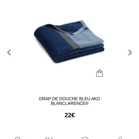
navigate_before
navigate_next
DRAP DE DOUCHE BLEU AKO
BLANCLARENCE®
22€