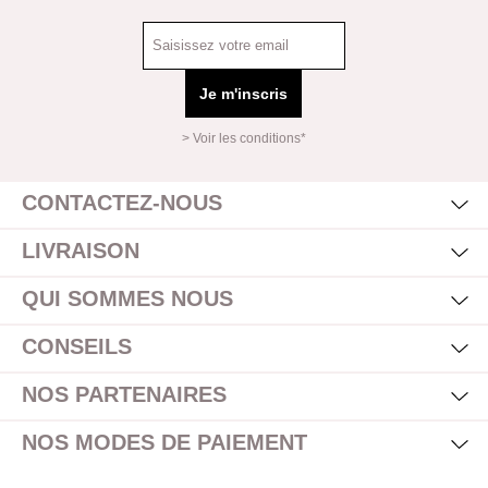
Je m'inscris
> Voir les conditions*
Mas
Affi
CONTACTEZ-NOUS
Mas
Affi
LIVRAISON
Mas
Affi
QUI SOMMES NOUS
Mas
Affi
CONSEILS
Mas
Affi
NOS PARTENAIRES
Mas
Affi
NOS MODES DE PAIEMENT