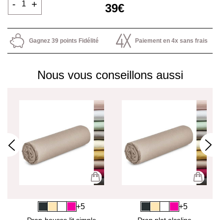
-
+
39€
Gagnez 39 points Fidélité
Paiement en 4x sans frais
Nous vous conseillons aussi
+5
+5