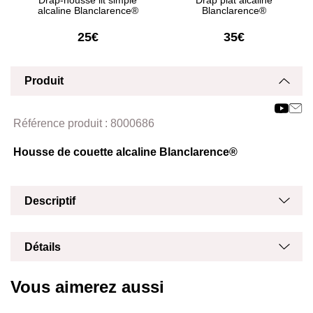
Drap-housse lit simple
Drap plat alcaline
alcaline Blanclarence®
Blanclarence®
25€
35€
Produit
Affich
Masq
Référence produit :
8000686
Housse de couette alcaline Blanclarence®
Masq
Affich
Descriptif
Masq
Affich
Détails
Vous aimerez aussi