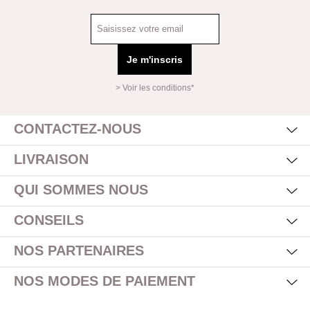
Je m'inscris
> Voir les conditions*
Mas
Affi
CONTACTEZ-NOUS
Mas
Affi
LIVRAISON
Mas
Affi
QUI SOMMES NOUS
Mas
Affi
CONSEILS
Mas
Affi
NOS PARTENAIRES
Mas
Affi
NOS MODES DE PAIEMENT