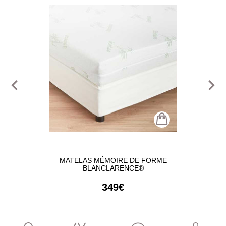
navigate_before
navigate_next
MATELAS MÉMOIRE DE FORME
BLANCLARENCE®
349€