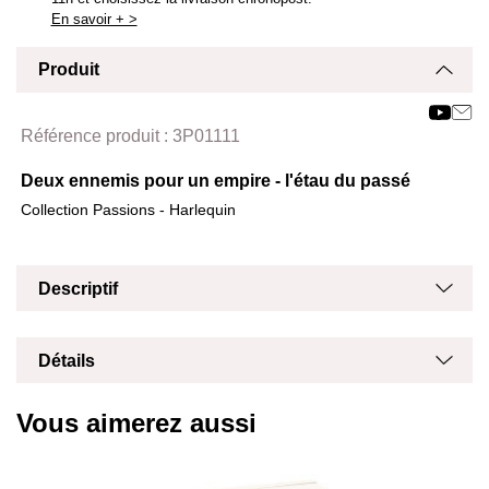
En savoir + >
Produit
Affich
Masq
Référence produit :
3P01111
Deux ennemis pour un empire - l'étau du passé
Collection Passions - Harlequin
Masq
Affich
Descriptif
Masq
Affich
Détails
Vous aimerez aussi