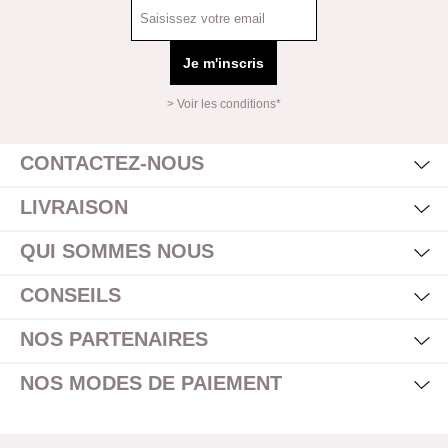
Je m'inscris
> Voir les conditions*
Mas
Affi
CONTACTEZ-NOUS
Mas
Affi
LIVRAISON
Mas
Affi
QUI SOMMES NOUS
Mas
Affi
CONSEILS
Mas
Affi
NOS PARTENAIRES
Mas
Affi
NOS MODES DE PAIEMENT