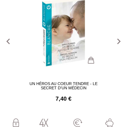
navigate_before
navigate_next
UN HÉROS AU COEUR TENDRE - LE
SECRET D'UN MÉDECIN
7,40 €