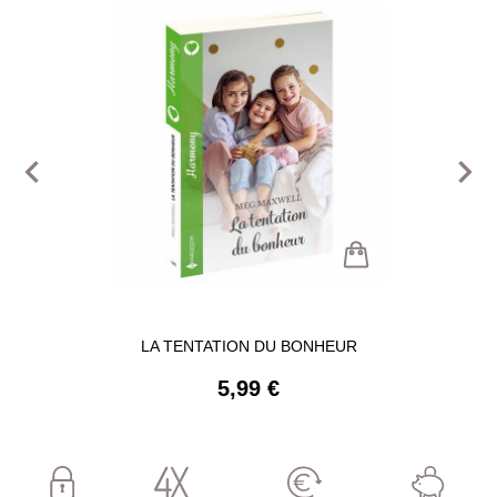
navigate_before
navigate_next
LA TENTATION DU BONHEUR
5,99 €