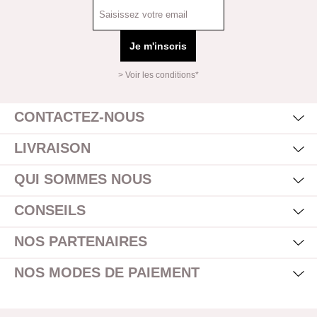
Je m'inscris
> Voir les conditions*
Mas
Affi
CONTACTEZ-NOUS
Mas
Affi
LIVRAISON
Mas
Affi
QUI SOMMES NOUS
Mas
Affi
CONSEILS
Mas
Affi
NOS PARTENAIRES
Mas
Affi
NOS MODES DE PAIEMENT