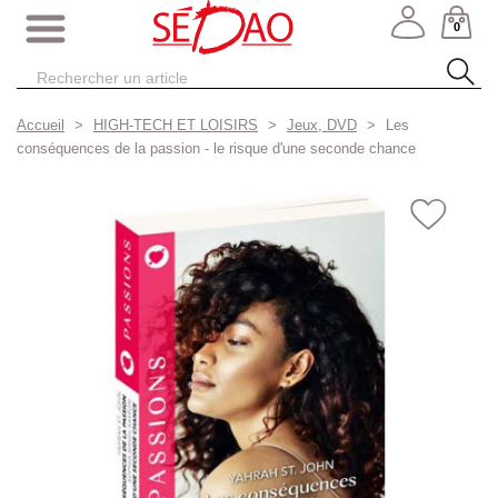
0
Accueil
HIGH-TECH ET LOISIRS
Jeux, DVD
Les
conséquences de la passion - le risque d'une seconde chance