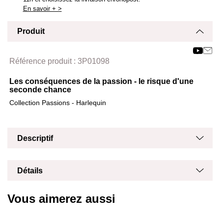
En savoir + >
Produit
Affich
Masq
Référence produit :
3P01098
Les conséquences de la passion - le risque d'une
seconde chance
Collection Passions - Harlequin
Masq
Affich
Descriptif
Masq
Affich
Détails
Vous aimerez aussi