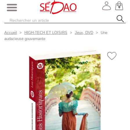
0
Accueil
HIGH-TECH ET LOISIRS
Jeux, DVD
Une
audacieuse gouvernante