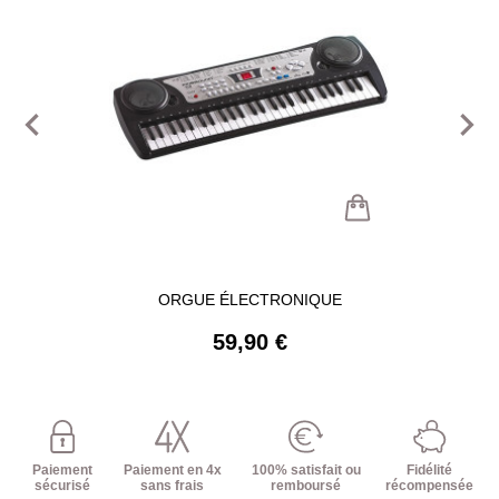
navigate_before
navigate_next
ORGUE ÉLECTRONIQUE
59,90 €
Paiement
Paiement en 4x
100% satisfait ou
Fidélité
sécurisé
sans frais
remboursé
récompensée