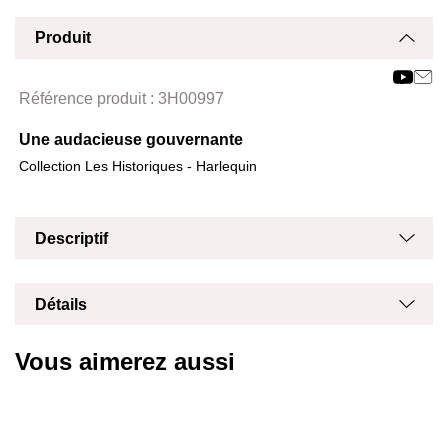
Produit
Affich
Masq
Référence produit :
3H00997
Une audacieuse gouvernante
Collection Les Historiques - Harlequin
Masq
Affich
Descriptif
Masq
Affich
Détails
Vous aimerez aussi