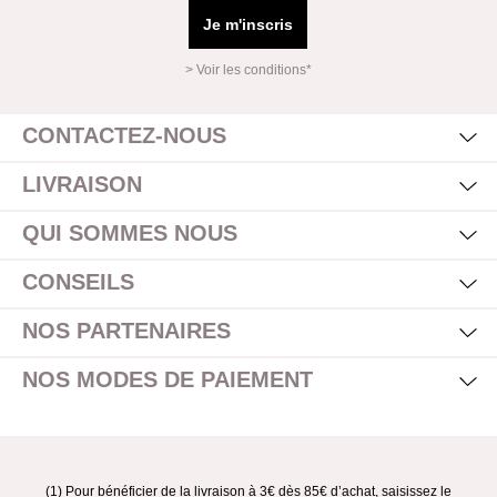
Je m'inscris
> Voir les conditions*
Mas
Affi
CONTACTEZ-NOUS
Mas
Affi
LIVRAISON
Mas
Affi
QUI SOMMES NOUS
Mas
Affi
CONSEILS
Mas
Affi
NOS PARTENAIRES
Mas
Affi
NOS MODES DE PAIEMENT
(1) Pour bénéficier de la livraison à 3€ dès 85€ d’achat, saisissez le