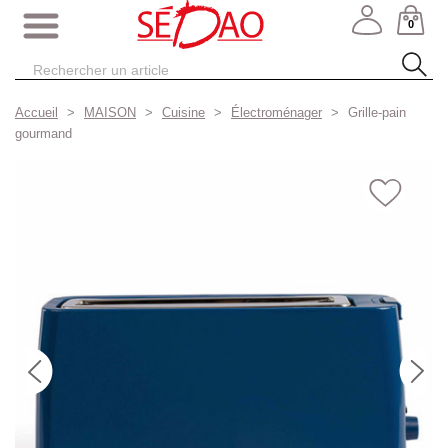
0
Accueil
MAISON
Cuisine
Électroménager
Grille-pain
gourmand