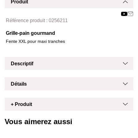
Produit
Affich
Masq
Référence produit :
0256211
Grille-pain gourmand
Fente XXL pour maxi tranches
Masq
Affich
Descriptif
Masq
Affich
Détails
Masq
Affich
+ Produit
Vous aimerez aussi