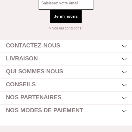
Je m'inscris
> Voir les conditions*
Mas
Affi
CONTACTEZ-NOUS
Mas
Affi
LIVRAISON
Mas
Affi
QUI SOMMES NOUS
Mas
Affi
CONSEILS
Mas
Affi
NOS PARTENAIRES
Mas
Affi
NOS MODES DE PAIEMENT