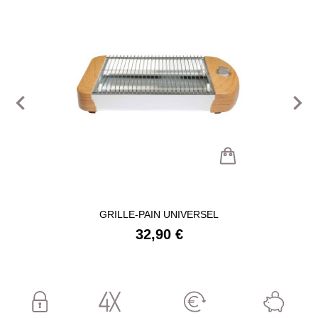
navigate_before
navigate_next
GRILLE-PAIN UNIVERSEL
32,90 €