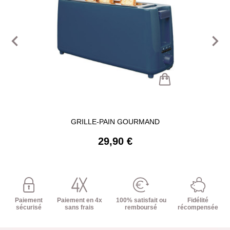
navigate_before
navigate_next
GRILLE-PAIN GOURMAND
29,90 €
Paiement
Paiement en 4x
100% satisfait ou
Fidélité
sécurisé
sans frais
remboursé
récompensée