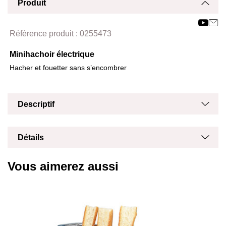
Produit
Affich
Masq
Référence produit :
0255473
Minihachoir électrique
Hacher et fouetter sans s’encombrer
Masq
Affich
Descriptif
Masq
Affich
Détails
Vous aimerez aussi