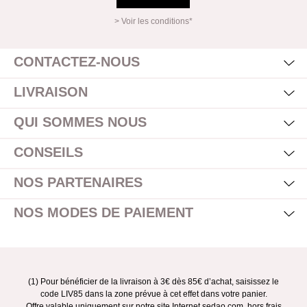
> Voir les conditions*
Mas
Affi
CONTACTEZ-NOUS
Mas
Affi
LIVRAISON
Mas
Affi
QUI SOMMES NOUS
Mas
Affi
CONSEILS
Mas
Affi
NOS PARTENAIRES
Mas
Affi
NOS MODES DE PAIEMENT
(1) Pour bénéficier de la livraison à 3€ dès 85€ d’achat, saisissez le
code LIV85 dans la zone prévue à cet effet dans votre panier.
Offre valable uniquement sur notre site Internet sedao.com, hors frais