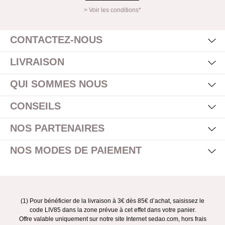
> Voir les conditions*
Mas
Affi
CONTACTEZ-NOUS
Mas
Affi
LIVRAISON
Mas
Affi
QUI SOMMES NOUS
Mas
Affi
CONSEILS
Mas
Affi
NOS PARTENAIRES
Mas
Affi
NOS MODES DE PAIEMENT
(1) Pour bénéficier de la livraison à 3€ dès 85€ d’achat, saisissez le
code LIV85 dans la zone prévue à cet effet dans votre panier.
Offre valable uniquement sur notre site Internet sedao.com, hors frais