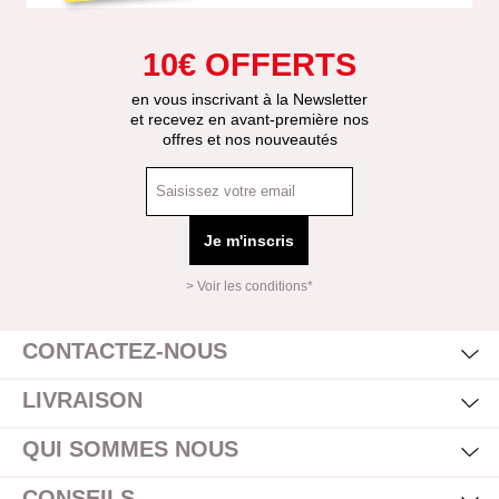
10€ OFFERTS
en vous inscrivant à la Newsletter
et recevez en avant-première nos
offres et nos nouveautés
Je m'inscris
> Voir les conditions*
Mas
Affi
CONTACTEZ-NOUS
Mas
Affi
LIVRAISON
Mas
Affi
QUI SOMMES NOUS
Mas
Affi
CONSEILS
Mas