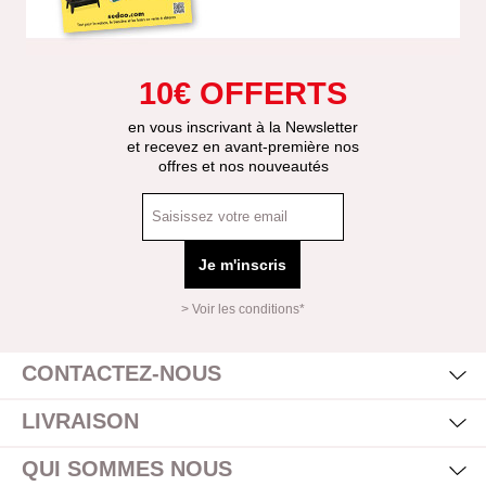
10€ OFFERTS
en vous inscrivant à la Newsletter
et recevez en avant-première nos
offres et nos nouveautés
Je m'inscris
> Voir les conditions*
Mas
Affi
CONTACTEZ-NOUS
Mas
Affi
LIVRAISON
Mas
Affi
QUI SOMMES NOUS
Mas