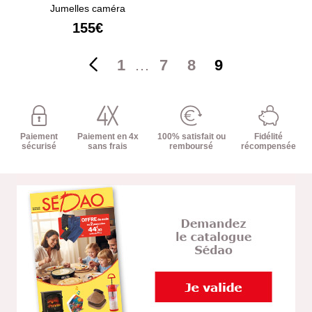
Jumelles caméra
155€
1
…
7
8
9
Paiement
Paiement en 4x
100% satisfait ou
Fidélité
sécurisé
sans frais
remboursé
récompensée