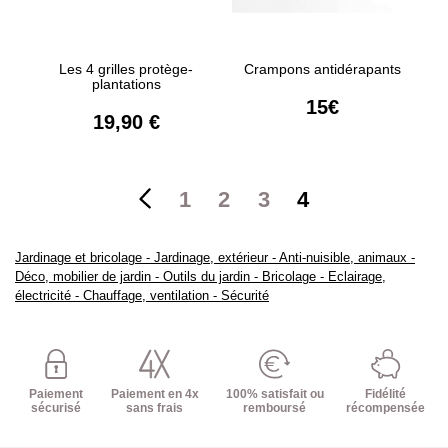
Les 4 grilles protège-
Crampons antidérapants
plantations
15€
19,90 €
1
2
3
4
Jardinage et bricolage
-
Jardinage, extérieur
-
Anti-nuisible, animaux
-
Déco, mobilier de jardin
-
Outils du jardin
-
Bricolage
-
Eclairage,
électricité
-
Chauffage, ventilation
-
Sécurité
Paiement
Paiement en 4x
100% satisfait ou
Fidélité
sécurisé
sans frais
remboursé
récompensée