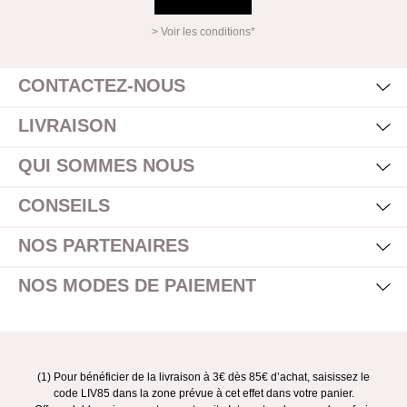
> Voir les conditions*
Mas
Affi
CONTACTEZ-NOUS
Mas
Affi
LIVRAISON
Mas
Affi
QUI SOMMES NOUS
Mas
Affi
CONSEILS
Mas
Affi
NOS PARTENAIRES
Mas
Affi
NOS MODES DE PAIEMENT
(1) Pour bénéficier de la livraison à 3€ dès 85€ d’achat, saisissez le
code LIV85 dans la zone prévue à cet effet dans votre panier.