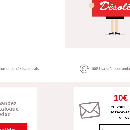
iement en 4x sans frais
100% satisfait ou remb
10€
en vous in
et recevez
offre