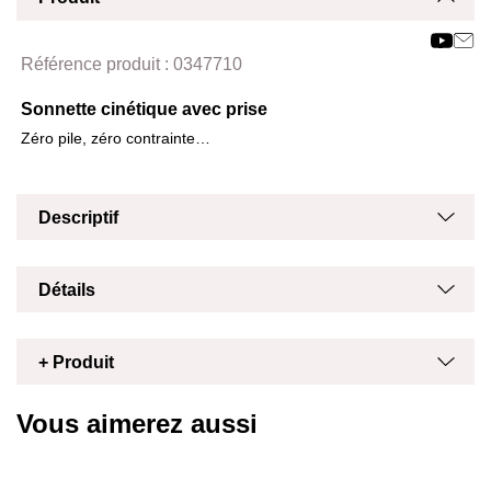
Affich
Masq
Référence produit :
0347710
Sonnette cinétique avec prise
Zéro pile, zéro contrainte…
Masq
Affich
Descriptif
Masq
Affich
Détails
Masq
Affich
+ Produit
Vous aimerez aussi