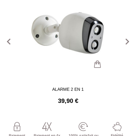
navigate_before
navigate_next
ALARME 2 EN 1
39,90 €
Paiement
Paiement en 4x
100% satisfait ou
Fidélité