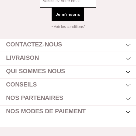
Je m'inscris
> Voir les conditions*
Mas
Affi
CONTACTEZ-NOUS
Mas
Affi
LIVRAISON
Mas
Affi
QUI SOMMES NOUS
Mas
Affi
CONSEILS
Mas
Affi
NOS PARTENAIRES
Mas
Affi
NOS MODES DE PAIEMENT