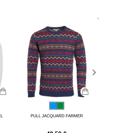
navigate_next
EL
PULL JACQUARD FARMER
PULLS CAM
64,