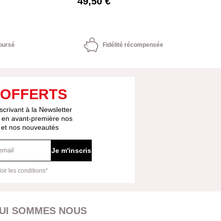
49,50 €
oursé
Fidélité récompensée
 OFFERTS
scrivant à la Newsletter
 en avant-première nos
s et nos nouveautés
Je m'inscris
oir les conditions*
UI SOMMES NOUS