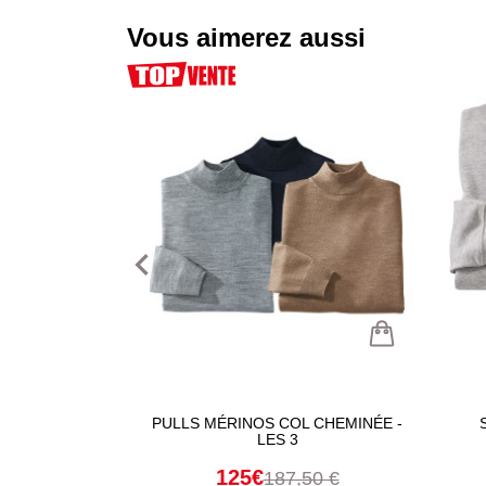
Vous aimerez aussi
navigate_before
PULLS MÉRINOS COL CHEMINÉE -
LES 3
125€
187,50 €