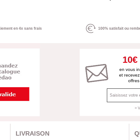
iement en 4x sans frais
100% satisfait ou remb
10€
en vous in
et recevez
offre
> V
LIVRAISON
Q