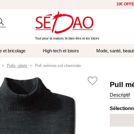
10€ OFF
Tout pour la maison, le bien-être et les loisirs
e et bricolage
High-tech et loisirs
Mode, santé, beaut
Pulls, gilets
Pull mérinos col cheminée
Pull m
Descriptif
Sélectionne