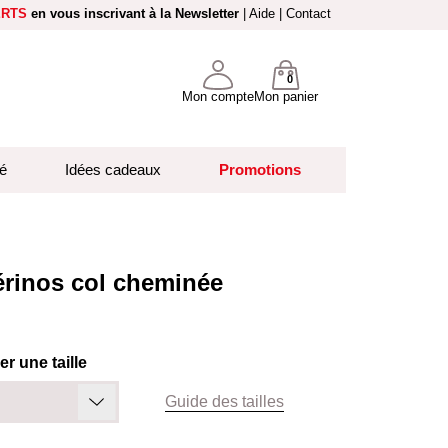
ERTS
en vous inscrivant à la Newsletter
|
Aide
|
Contact
0
Mon compte
Mon panier
é
Idées cadeaux
Promotions
érinos col cheminée
r une taille
Guide des tailles