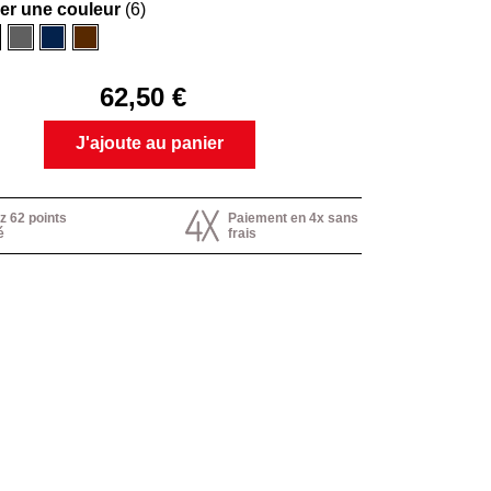
ner une couleur
(6)
aux
mel
Gris
Marine
Marron
62,50 €
J'ajoute au panier
 62 points
Paiement en 4x sans
é
frais