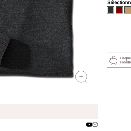
Sélection
Anthracite
Borde
Ca
Gagnez
Fidélit