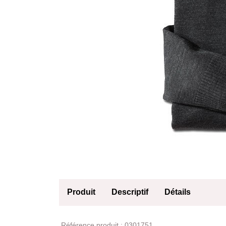
Produit
Descriptif
Détails
Produit
Référence produit :
0301751