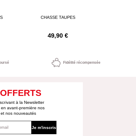
ES
CHASSE TAUPES
RÉPULSIF U
49,90 €
2
oursé
Fidélité récompensée
 OFFERTS
scrivant à la Newsletter
 en avant-première nos
s et nos nouveautés
Je m'inscris