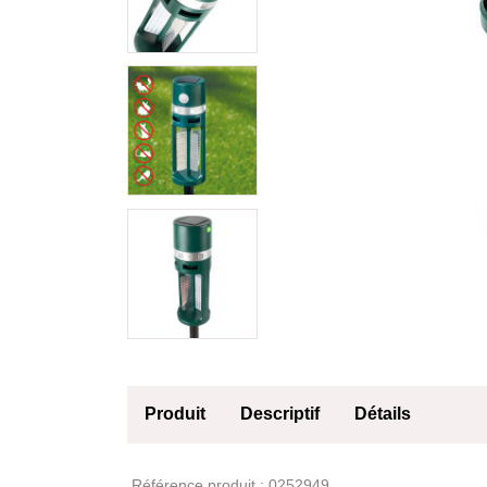
Produit
Descriptif
Détails
Produit
Référence produit :
0252949