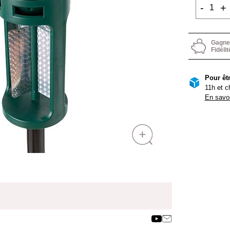
-
+
Gagnez
Fidélit
Pour êtr
11h et c
En savoi