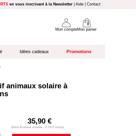
ERTS
en vous inscrivant à la Newsletter
|
Aide
|
Contact
0
Mon compte
Mon panier
é
Idées cadeaux
Promotions
s
if animaux solaire à
ons
35,90 €
(Dont Ecotaxe unitaire : 0,10 € inclus)