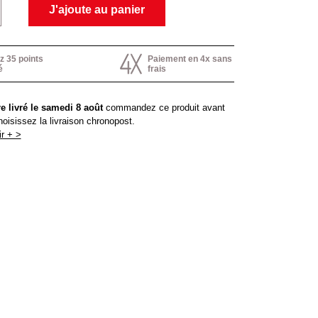
J'ajoute au panier
 35 points
Paiement en 4x sans
é
frais
e livré le samedi 8 août
commandez ce produit avant
hoisissez la livraison chronopost.
r + >