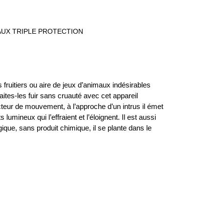
AUX TRIPLE PROTECTION
s fruitiers ou aire de jeux d’
animaux indésirables
Faites-les
fuir sans cruauté
avec cet appareil
cteur de mouvement
, à l’approche d’un intrus il émet
lumineux qui l’effraient et l’éloignent. Il est aussi
gique
, sans produit chimique, il se plante dans le