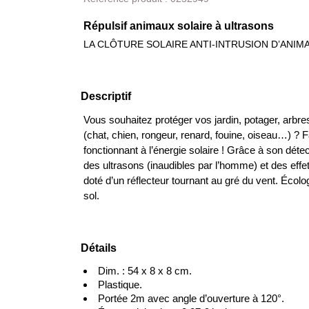
Répulsif animaux solaire à ultrasons
LA CLÔTURE SOLAIRE ANTI-INTRUSION D’ANIM
Descriptif
Vous souhaitez
protéger vos jardin, potager
, arbre
(chat, chien, rongeur, renard, fouine, oiseau…) ? 
fonctionnant à l’
énergie solaire
! Grâce à son
déte
des
ultrasons
(inaudibles par l’homme) et des effets 
doté d’un réflecteur tournant au gré du vent.
Écolo
sol.
Détails
Dim. : 54 x 8 x 8 cm.
Plastique.
Portée 2m avec angle d’ouverture à 120°.