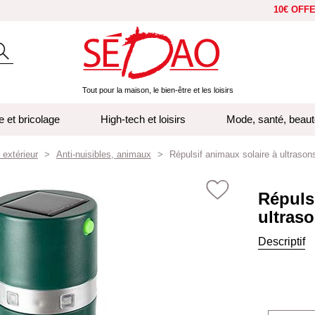
10€ OFF
Tout pour la maison, le bien-être et les loisirs
e et bricolage
High-tech et loisirs
Mode, santé, beaut
 extérieur
Anti-nuisibles, animaux
Répulsif animaux solaire à ultrason
Répuls
ultras
Descriptif