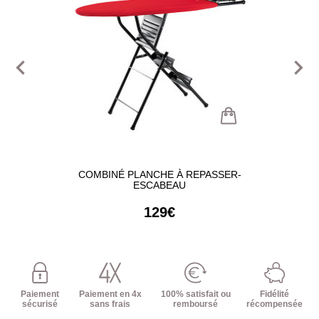
navigate_before
navigate_next
COMBINÉ PLANCHE À REPASSER-
ESCABEAU
129€
Paiement
Paiement en 4x
100% satisfait ou
Fidélité
sécurisé
sans frais
remboursé
récompensée