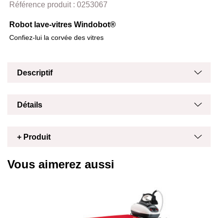
Référence produit :
0253067
Robot lave-vitres Windobot®
Confiez-lui la corvée des vitres
Masq
Affich
Descriptif
Masq
Affich
Détails
Masq
Affich
+ Produit
Vous aimerez aussi