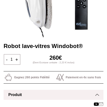
Robot lave-vitres Windobot®
260€
-
+
(Dont Ecotaxe unitaire : 2,23 € inclus)
Gagnez 260 points Fidélité
Paiement en 4x sans frais
Produit
Affich
Masq