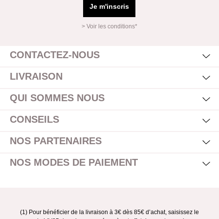
Je m'inscris
> Voir les conditions*
Mas
Affi
CONTACTEZ-NOUS
Mas
Affi
LIVRAISON
Mas
Affi
QUI SOMMES NOUS
Mas
Affi
CONSEILS
Mas
Affi
NOS PARTENAIRES
Mas
Affi
NOS MODES DE PAIEMENT
(1) Pour bénéficier de la livraison à 3€ dès 85€ d’achat, saisissez le