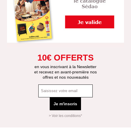
10€ OFFERTS
en vous inscrivant à la Newsletter
et recevez en avant-première nos
offres et nos nouveautés
Je m'inscris
> Voir les conditions*
Mas
Affi