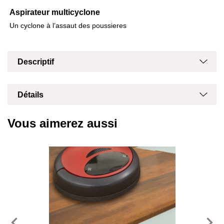
Aspirateur multicyclone
Un cyclone à l’assaut des poussieres
Masq
Affich
Descriptif
Masq
Affich
Détails
Vous aimerez aussi
navigate_before
navigate_next