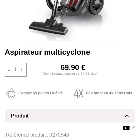
Aspirateur multicyclone
69,90 €
-
+
(Dont Ecotaxe unitaire : 1,74 € inclus)
Gagnez 69 points Fidélité
Paiement en 4x sans frais
Produit
Affich
Masq
Référence produit :
0270546