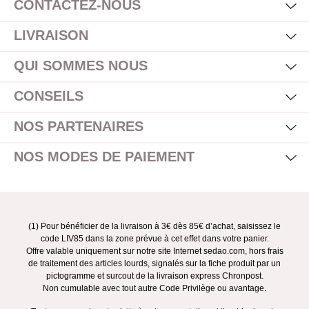
CONTACTEZ-NOUS
Mas
Affi
LIVRAISON
Mas
Affi
QUI SOMMES NOUS
Mas
Affi
CONSEILS
Mas
Affi
NOS PARTENAIRES
Mas
Affi
NOS MODES DE PAIEMENT
(1) Pour bénéficier de la livraison à 3€ dès 85€ d’achat, saisissez le
code LIV85 dans la zone prévue à cet effet dans votre panier.
Offre valable uniquement sur notre site Internet sedao.com, hors frais
de traitement des articles lourds, signalés sur la fiche produit par un
pictogramme et surcout de la livraison express Chronpost.
Non cumulable avec tout autre Code Privilège ou avantage.