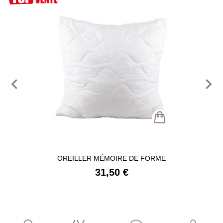
navigate_before
navigate_next
OREILLER MÉMOIRE DE FORME
31,50 €