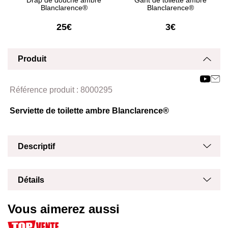
Drap de douche ambre
Gant de toilette ambre
Blanclarence®
Blanclarence®
25€
3€
Produit
Affich
Masq
Référence produit :
8000295
Serviette de toilette ambre Blanclarence®
Masq
Affich
Descriptif
Masq
Affich
Détails
Vous aimerez aussi