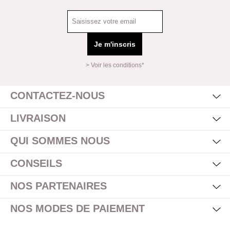
Je m'inscris
> Voir les conditions*
Mas
Affi
CONTACTEZ-NOUS
Mas
Affi
LIVRAISON
Mas
Affi
QUI SOMMES NOUS
Mas
Affi
CONSEILS
Mas
Affi
NOS PARTENAIRES
Mas
Affi
NOS MODES DE PAIEMENT