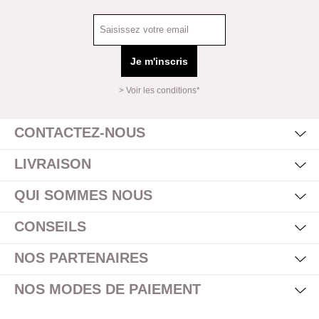
Je m'inscris
> Voir les conditions*
Mas
Affi
CONTACTEZ-NOUS
Mas
Affi
LIVRAISON
Mas
Affi
QUI SOMMES NOUS
Mas
Affi
CONSEILS
Mas
Affi
NOS PARTENAIRES
Mas
Affi
NOS MODES DE PAIEMENT