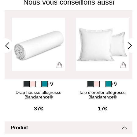
Nous vous conseillons aussi
+9
+9
Drap housse allégresse
Taie d'oreiller allégresse
Blanclarence®
Blanclarence®
37€
17€
Produit
Affich