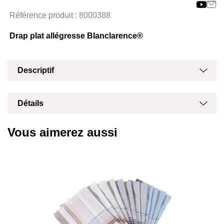
Masq
Référence produit :
8000388
Drap plat allégresse Blanclarence®
Masq
Affich
Descriptif
Masq
Affich
Détails
Vous aimerez aussi