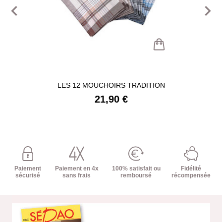
navigate_before
navigate_next
LES 12 MOUCHOIRS TRADITION
21,90 €
Paiement
Paiement en 4x
100% satisfait ou
Fidélité
sécurisé
sans frais
remboursé
récompensée