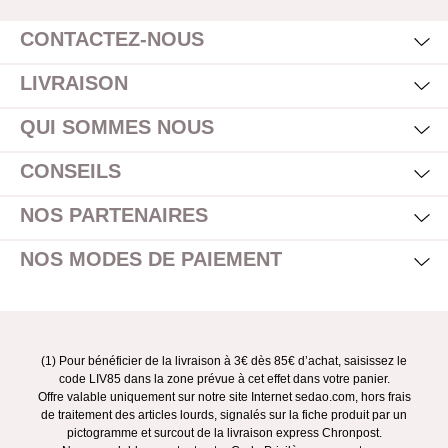
Affi
CONTACTEZ-NOUS
Mas
Affi
LIVRAISON
Mas
Affi
QUI SOMMES NOUS
Mas
Affi
CONSEILS
Mas
Affi
NOS PARTENAIRES
Mas
Affi
NOS MODES DE PAIEMENT
(1) Pour bénéficier de la livraison à 3€ dès 85€ d’achat, saisissez le
code LIV85 dans la zone prévue à cet effet dans votre panier.
Offre valable uniquement sur notre site Internet sedao.com, hors frais
de traitement des articles lourds, signalés sur la fiche produit par un
pictogramme et surcout de la livraison express Chronpost.