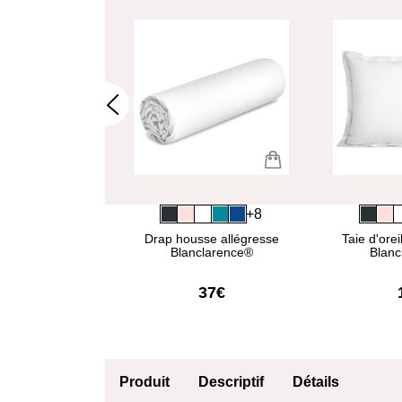
+8
+8
 de couette
Drap housse allégresse
Taie d'orei
e Blanclarence®
Blanclarence®
Blanc
55€
37€
Produit
Descriptif
Détails