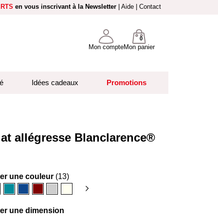
ERTS
en vous inscrivant à la Newsletter
|
Aide
|
Contact
0
Mon compte
Mon panier
é
Idées cadeaux
Promotions
lat allégresse Blanclarence®
ner une couleur
(13)
anc
Bleu
Bleu
Bordeaux
Gris
Ivoire
canard
denim
clair
ner une dimension