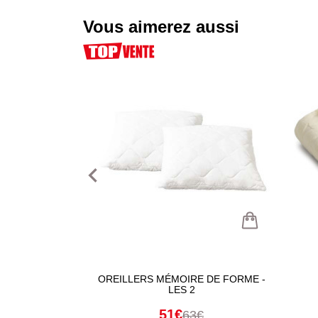
Vous aimerez aussi
navigate_before
OREILLERS MÉMOIRE DE FORME -
LES 2
51€
63€