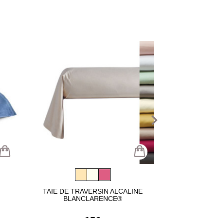
navigate_next
TAIE DE TRAVERSIN ALCALINE
HOUSSE DE C
BLANCLARENCE®
BLAN