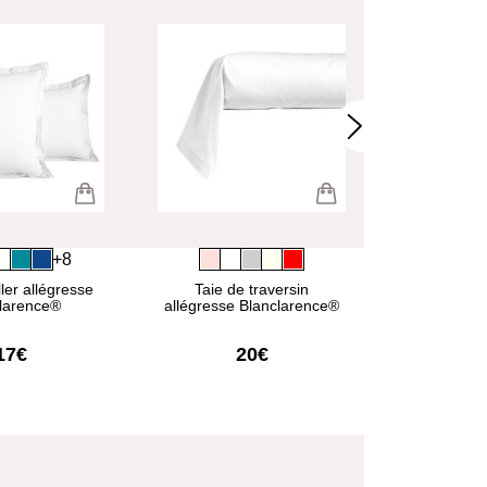
+8
ller allégresse
Taie de traversin
Housse 
larence®
allégresse Blanclarence®
allégresse 
17€
20€