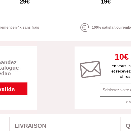
29€
19€
iement en 4x sans frais
100% satisfait ou remb
10€
en vous in
et recevez
offre
> V
LIVRAISON
Q