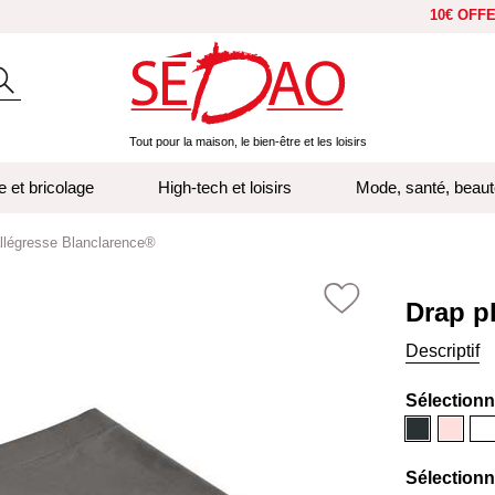
10€ OFF
Tout pour la maison, le bien-être et les loisirs
e et bricolage
High-tech et loisirs
Mode, santé, beaut
allégresse Blanclarence®
Drap p
Descriptif
Sélection
Anthracite
Beige
Bl
rosé
Sélection