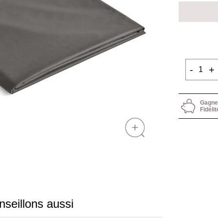
-
+
Gagnez
Fidélit
seillons aussi