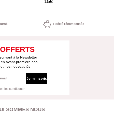
15€
oursé
Fidélité récompensée
 OFFERTS
scrivant à la Newsletter
 en avant-première nos
s et nos nouveautés
Je m'inscris
oir les conditions*
UI SOMMES NOUS