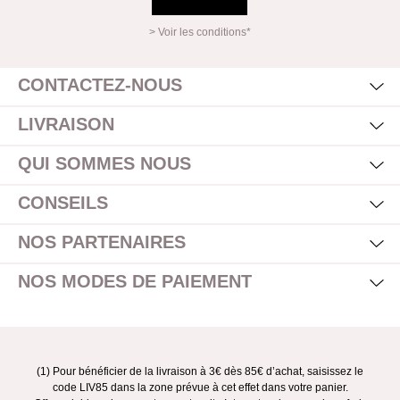
> Voir les conditions*
Mas
Affi
CONTACTEZ-NOUS
Mas
Affi
LIVRAISON
Mas
Affi
QUI SOMMES NOUS
Mas
Affi
CONSEILS
Mas
Affi
NOS PARTENAIRES
Mas
Affi
NOS MODES DE PAIEMENT
(1) Pour bénéficier de la livraison à 3€ dès 85€ d’achat, saisissez le
code LIV85 dans la zone prévue à cet effet dans votre panier.