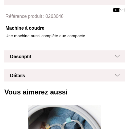
Affich
Masq
Référence produit :
0263048
Machine à coudre
Une machine aussi complète que compacte
Masq
Affich
Descriptif
Masq
Affich
Détails
Vous aimerez aussi