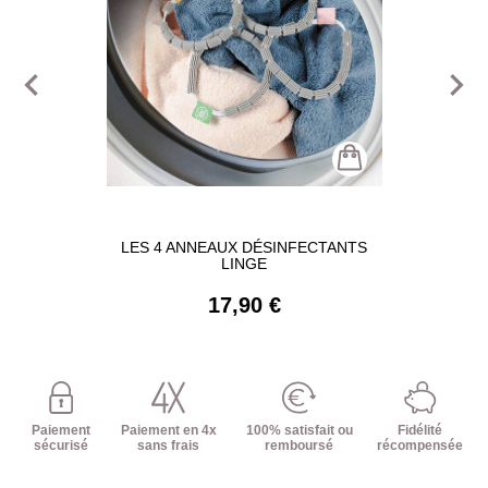
navigate_before
navigate_next
LES 4 ANNEAUX DÉSINFECTANTS
LINGE
17,90 €
Paiement
Paiement en 4x
100% satisfait ou
Fidélité
sécurisé
sans frais
remboursé
récompensée