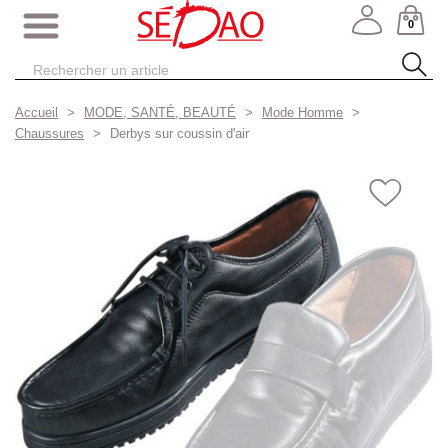
0
Accueil
MODE, SANTÉ, BEAUTÉ
Mode Homme
Chaussures
Derbys sur coussin d'air