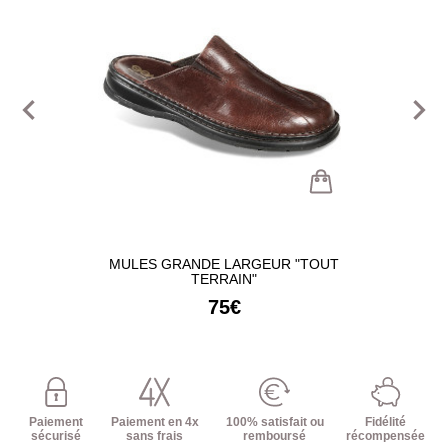
navigate_before
navigate_next
MULES GRANDE LARGEUR "TOUT
TERRAIN"
75€
Paiement
Paiement en 4x
100% satisfait ou
Fidélité
sécurisé
sans frais
remboursé
récompensée