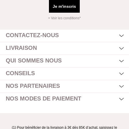
Je m'inscris
> Voir les conditions*
Mas
Affi
CONTACTEZ-NOUS
Mas
Affi
LIVRAISON
Mas
Affi
QUI SOMMES NOUS
Mas
Affi
CONSEILS
Mas
Affi
NOS PARTENAIRES
Mas
Affi
NOS MODES DE PAIEMENT
(1) Pour bénéficier de la livraison à 3€ dès 85€ d’achat, saisissez le