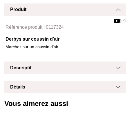
Produit
Affich
Masq
Référence produit :
0117324
Derbys sur coussin d'air
Marchez sur un coussin d’air !
Masq
Affich
Descriptif
Masq
Affich
Détails
Vous aimerez aussi