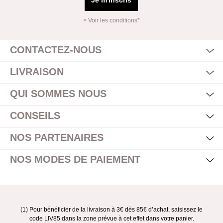
Je m'inscris
> Voir les conditions*
Mas
Affi
CONTACTEZ-NOUS
Mas
Affi
LIVRAISON
Mas
Affi
QUI SOMMES NOUS
Mas
Affi
CONSEILS
Mas
Affi
NOS PARTENAIRES
Mas
Affi
NOS MODES DE PAIEMENT
(1) Pour bénéficier de la livraison à 3€ dès 85€ d’achat, saisissez le
code LIV85 dans la zone prévue à cet effet dans votre panier.