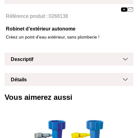
Affich
Masq
Référence produit :
0268138
Robinet d’extérieur autonome
Créez un point d’eau extérieur, sans plomberie !
Masq
Affich
Descriptif
Masq
Affich
Détails
Vous aimerez aussi