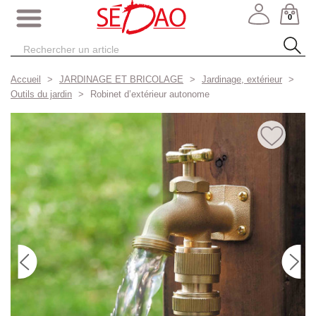
0
Accueil
JARDINAGE ET BRICOLAGE
Jardinage, extérieur
Outils du jardin
Robinet d’extérieur autonome