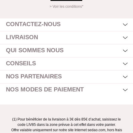
> Voir les conditions*
Mas
Affi
CONTACTEZ-NOUS
Mas
Affi
LIVRAISON
Mas
Affi
QUI SOMMES NOUS
Mas
Affi
CONSEILS
Mas
Affi
NOS PARTENAIRES
Mas
Affi
NOS MODES DE PAIEMENT
(1) Pour bénéficier de la livraison à 3€ dès 85€ d’achat, saisissez le
code LIV85 dans la zone prévue à cet effet dans votre panier.
Offre valable uniquement sur notre site Internet sedao.com, hors frais