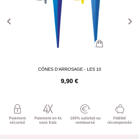
navigate_before
navigate_next
CÔNES D’ARROSAGE - LES 10
9,90 €
Paiement
Paiement en 4x
100% satisfait ou
Fidélité
sécurisé
sans frais
remboursé
récompensée