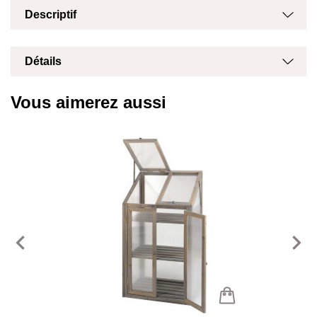
Descriptif
Masq
Affich
Détails
Vous aimerez aussi
navigate_before
navigate_next