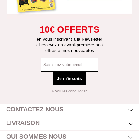
10€ OFFERTS
en vous inscrivant à la Newsletter
et recevez en avant-première nos
offres et nos nouveautés
Je m'inscris
> Voir les conditions*
Mas
Affi
CONTACTEZ-NOUS
Mas
Affi
LIVRAISON
Mas
Affi
QUI SOMMES NOUS
Mas