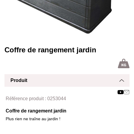
Coffre de rangement jardin
Produit
Affich
Masq
Référence produit :
0253044
Coffre de rangement jardin
Plus rien ne traîne au jardin !
Masq
Affich