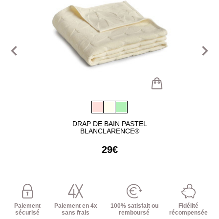
navigate_before
navigate_next
DRAP DE BAIN PASTEL
BLANCLARENCE®
29€
Paiement
Paiement en 4x
100% satisfait ou
Fidélité
sécurisé
sans frais
remboursé
récompensée