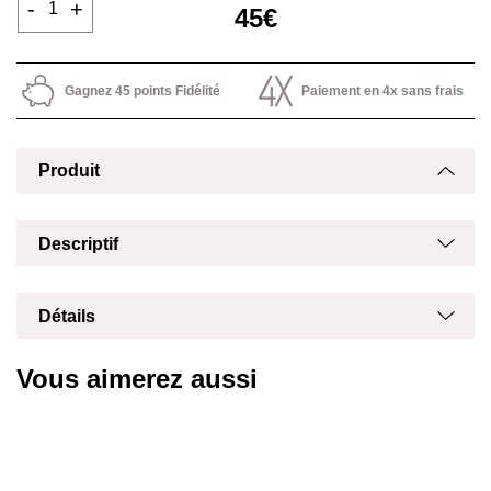
-
+
45€
Gagnez 45 points Fidélité
Paiement en 4x sans frais
Produit
Masq
Affich
Affich
Masq
Descriptif
Masq
Affich
Détails
Vous aimerez aussi