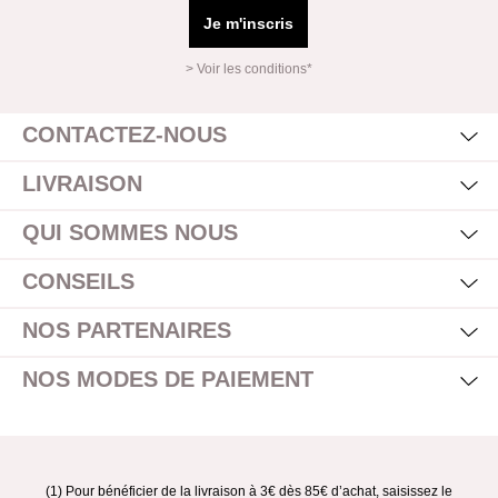
Je m'inscris
> Voir les conditions*
Mas
Affi
CONTACTEZ-NOUS
Mas
Affi
LIVRAISON
Mas
Affi
QUI SOMMES NOUS
Mas
Affi
CONSEILS
Mas
Affi
NOS PARTENAIRES
Mas
Affi
NOS MODES DE PAIEMENT
(1) Pour bénéficier de la livraison à 3€ dès 85€ d’achat, saisissez le