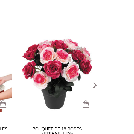
navigate_next
LES
BOUQUET DE 18 ROSES
ANTHUR
«ÉTERNELLES»