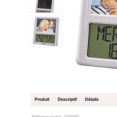
Produit
Descriptif
Détails
Produit
Référence produit :
0248392