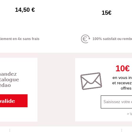
14,50 €
15€
iement en 4x sans frais
100% satisfait ou remb
10€
en vous in
et recevez
offre
> V