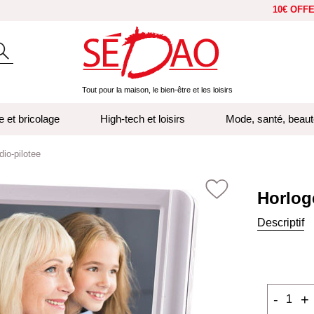
10€ OFF
Tout pour la maison, le bien-être et les loisirs
e et bricolage
High-tech et loisirs
Mode, santé, beaut
dio-pilotee
Horlog
Descriptif
-
+