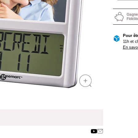
Gagnez
Fidélit
Pour êtr
11h et c
En savoi