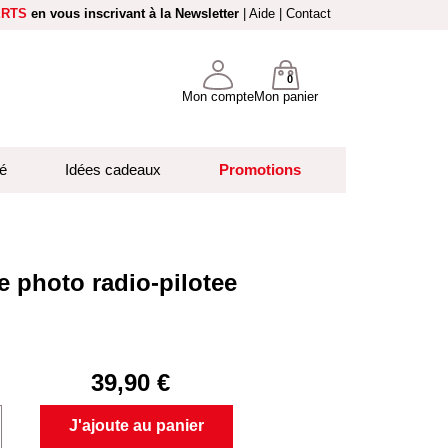
ERTS
en vous inscrivant à la Newsletter
|
Aide
|
Contact
0
Mon compte
Mon panier
é
Idées cadeaux
Promotions
e photo radio-pilotee
39,90 €
J'ajoute au panier