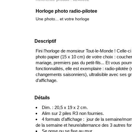
Horloge photo radio-pilotee
Une photo... et votre horloge
Descriptif
Fini l’horloge de monsieur Tout-le-Monde ! Celle-c
photo papier (15 x 10 cm) de votre choix : coucher 
mariage, premiers pas du petit-fils... Et vous pou
fonctionnalités, elle est exemplaire : radio-pilotée
changements saisonniers), ultralisible avec ses gran
d’affichage.
Détails
Dim. : 20,5 x 19 x 2 cm.
Alim sur 2 piles R3 non fournies.
4 formats d’affichage : jour de la semaine/mome
de la semaine et heure/alternance des 3 autres fo
Se pose ou se fixe au mur.